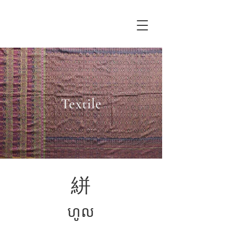
Textile
絣
ហូល