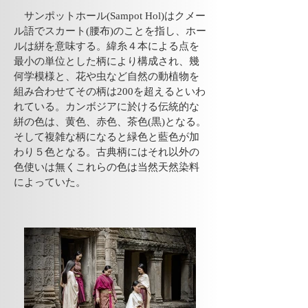
​ サンポットホール(Sampot Hol)はクメー
ル語でスカート(腰布)のことを指し、ホー
ルは絣を意味する。緯糸４本による点を
最小の単位とした柄により構成され、幾
何学模様と、花や虫など自然の動植物を
組み合わせてその柄は200を超えるといわ
れている。カンボジアに於ける伝統的な
絣の色は、黄色、赤色、茶色(黒)となる。
そして複雑な柄になると緑色と藍色が加
わり５色となる。古典柄にはそれ以外の
色使いは無くこれらの色は当然天然染料
によっていた。