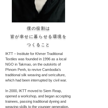
Innovation of Khme
僕の役割は
皆が幸せに暮らせる環境を
​つくること
IKTT – Institute for Khmer Traditional
Textiles was founded in 1996 as a local
NGO in Takmao, on the outskirts of
Phnom Penh, to revive Cambodia’s
traditional silk weaving and sericulture,
which had been interrupted by civil war.
In 2000, IKTT moved to Siem Reap,
opened a workshop, and began accepting
trainees, passing traditional dyeing and
weaving skills to the younger generation.