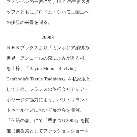
プノンペンの王宮にて、IKTTの主要スタ
ッフとともにノロドム・シハモニ国王へ
の接見の栄誉を賜る。
2008年
ＮＨＫブックスより『カンボジア絹絣の
世界 アンコールの森によみがえる村』
を上梓。『Bayon Moon - Reviving
Cambodia's Textile Traditions』を私家版と
して上梓。フランスの旅行会社アジア・
ボヤージの協力により、パリ・リヨン・
トゥールーズにおいて展示会を開催。
「伝統の森」にて「蚕まつり2008」を開
催（前夜祭としてファッションショーを