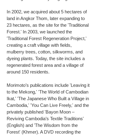
In 2002, we acquired about 5 hectares of
land in Angkor Thom, later expanding to
23 hectares, as the site for the 'Traditional
Forest.' In 2003, we launched the
'Traditional Forest Regeneration Project,'
creating a craft village with fields,
mulberry trees, cotton, silkworms, and
dyeing plants. Today, the site includes a
regenerated forest area and a village of
around 150 residents.
Morimoto’s publications include 'Leaving it
to the Mekong,' 'The World of Cambodian
Ikat,' 'The Japanese Who Built a Village in
Cambodia,' 'You Can Live Freely,' and the
privately published 'Bayon Moon –
Reviving Cambodia’s Textile Traditions'
(English) and 'The Wisdom from the
Forest' (Khmer). A DVD recording the