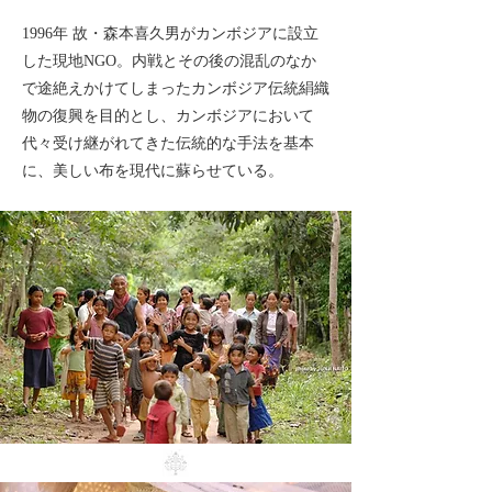
1996年 故・森本喜久男がカンボジアに設立
した現地NGO。内戦とその後の混乱のなか
Innovation of Khme
で途絶えかけてしまったカンボジア伝統絹織
物の復興を目的とし、カンボジアにおいて
代々受け継がれてきた伝統的な手法を基本
に、美しい布を現代に蘇らせている。