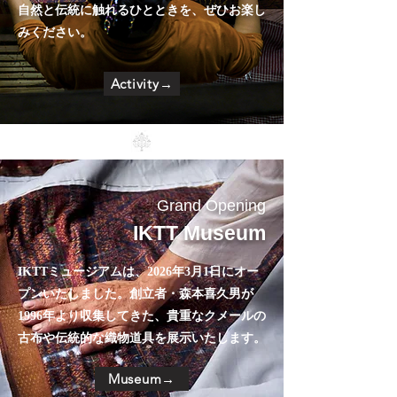
自然と伝統に触れるひとときを、ぜひお楽し
みください。​​
Activity→
Grand Opening
IKTT Museum
IKTTミュージアムは、2026年3月1日にオー
プンいたしました。創立者・森本喜久男が
1996年より収集してきた、貴重なクメールの
古布や伝統的な織物道具を展示いたします。
Museum→