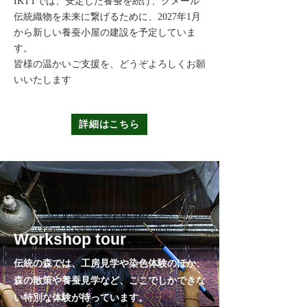
IKTTでは、安定した養蚕を続け、クメール
伝統織物を未来に繋げるために、2027年1月
から新しい養蚕小屋の建設を予定していま
す。
皆様の温かいご支援を、どうぞよろしくお願
いいたします
詳細はこちら
Workshop tour
​伝統の森では、工房見学や染色体験のほか、
森の散策や養蚕見学など、ここでしかできな
い特別な体験が待っています。